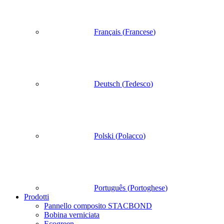
Français
(
Francese
)
Deutsch
(
Tedesco
)
Polski
(
Polacco
)
Português
(
Portoghese
)
Prodotti
Pannello composito STACBOND
Bobina verniciata
Ecogreen