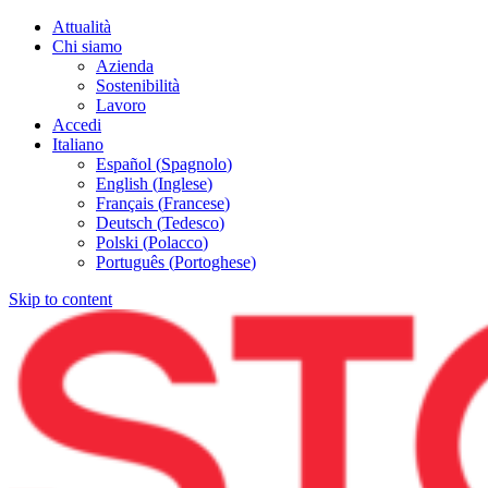
Attualità
Chi siamo
Azienda
Sostenibilità
Lavoro
Accedi
Italiano
Español
(
Spagnolo
)
English
(
Inglese
)
Français
(
Francese
)
Deutsch
(
Tedesco
)
Polski
(
Polacco
)
Português
(
Portoghese
)
Skip to content