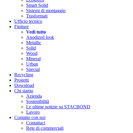
Smart Solid
Sistemi di montaggio
Trasformati
Ufficio tecnico
Finiture
Vedi tutto
Anodized look
Metallic
Solid
Wood
Mineral
Urban
Special
Recycling
Progetti
Download
Chi siamo
Azienda
Sostenibilità
Le ultime notizie su STACBOND
Lavoro
Contatto con noi
Contattaci
Rete di commerciali