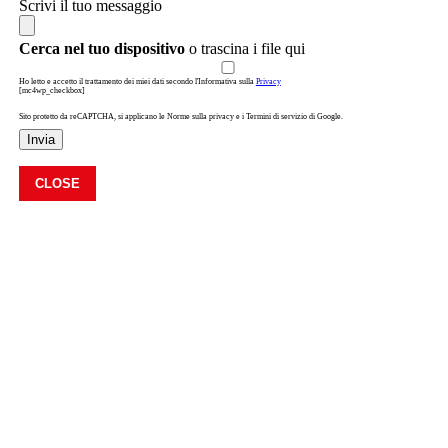
Scrivi il tuo messaggio
Cerca nel tuo dispositivo
o trascina i file qui
Ho letto e accetto il trattamento dei miei dati secondo l'Informativa sulla
Privacy
[mc4wp_checkbox]
Sito protetto da reCAPTCHA, si applicano le Norme sulla privacy e i Termini di servizio di Google.
Invia
CLOSE