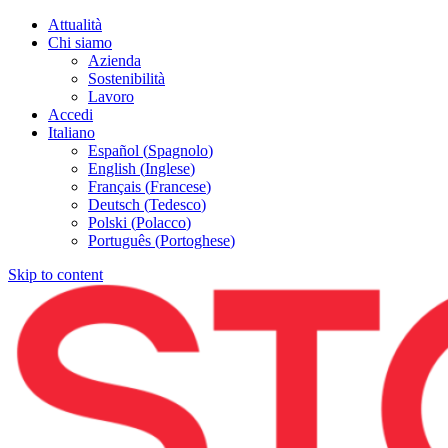
Attualità
Chi siamo
Azienda
Sostenibilità
Lavoro
Accedi
Italiano
Español
(
Spagnolo
)
English
(
Inglese
)
Français
(
Francese
)
Deutsch
(
Tedesco
)
Polski
(
Polacco
)
Português
(
Portoghese
)
Skip to content