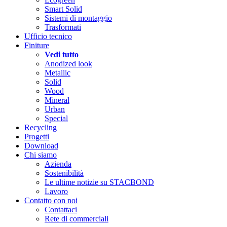
Smart Solid
Sistemi di montaggio
Trasformati
Ufficio tecnico
Finiture
Vedi tutto
Anodized look
Metallic
Solid
Wood
Mineral
Urban
Special
Recycling
Progetti
Download
Chi siamo
Azienda
Sostenibilità
Le ultime notizie su STACBOND
Lavoro
Contatto con noi
Contattaci
Rete di commerciali