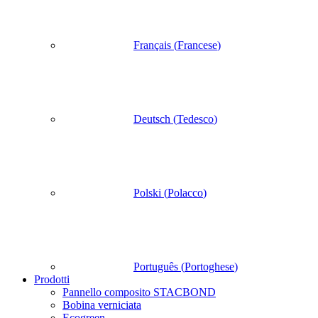
Français
(
Francese
)
Deutsch
(
Tedesco
)
Polski
(
Polacco
)
Português
(
Portoghese
)
Prodotti
Pannello composito STACBOND
Bobina verniciata
Ecogreen