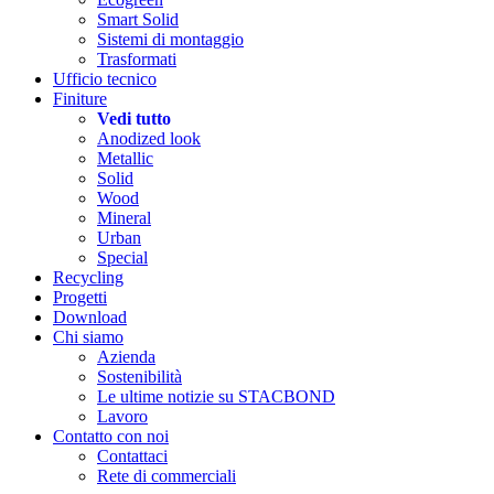
Smart Solid
Sistemi di montaggio
Trasformati
Ufficio tecnico
Finiture
Vedi tutto
Anodized look
Metallic
Solid
Wood
Mineral
Urban
Special
Recycling
Progetti
Download
Chi siamo
Azienda
Sostenibilità
Le ultime notizie su STACBOND
Lavoro
Contatto con noi
Contattaci
Rete di commerciali