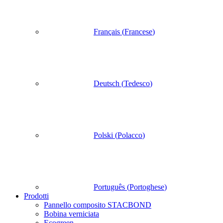
Français
(
Francese
)
Deutsch
(
Tedesco
)
Polski
(
Polacco
)
Português
(
Portoghese
)
Prodotti
Pannello composito STACBOND
Bobina verniciata
Ecogreen