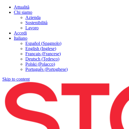
Attualità
Chi siamo
Azienda
Sostenibilità
Lavoro
Accedi
Italiano
Español
(
Spagnolo
)
English
(
Inglese
)
Français
(
Francese
)
Deutsch
(
Tedesco
)
Polski
(
Polacco
)
Português
(
Portoghese
)
Skip to content