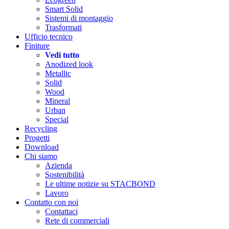
Smart Solid
Sistemi di montaggio
Trasformati
Ufficio tecnico
Finiture
Vedi tutto
Anodized look
Metallic
Solid
Wood
Mineral
Urban
Special
Recycling
Progetti
Download
Chi siamo
Azienda
Sostenibilità
Le ultime notizie su STACBOND
Lavoro
Contatto con noi
Contattaci
Rete di commerciali