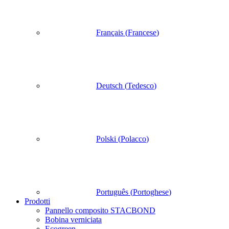
Français
(
Francese
)
Deutsch
(
Tedesco
)
Polski
(
Polacco
)
Português
(
Portoghese
)
Prodotti
Pannello composito STACBOND
Bobina verniciata
Ecogreen