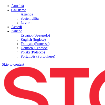
Attualità
Chi siamo
Azienda
Sostenibilità
Lavoro
Accedi
Italiano
Español
(
Spagnolo
)
English
(
Inglese
)
Français
(
Francese
)
Deutsch
(
Tedesco
)
Polski
(
Polacco
)
Português
(
Portoghese
)
Skip to content