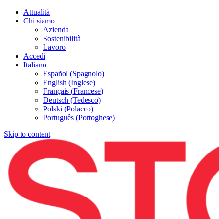
Attualità
Chi siamo
Azienda
Sostenibilità
Lavoro
Accedi
Italiano
Español
(
Spagnolo
)
English
(
Inglese
)
Français
(
Francese
)
Deutsch
(
Tedesco
)
Polski
(
Polacco
)
Português
(
Portoghese
)
Skip to content