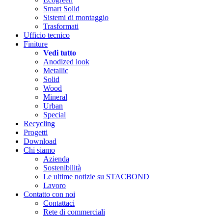
Smart Solid
Sistemi di montaggio
Trasformati
Ufficio tecnico
Finiture
Vedi tutto
Anodized look
Metallic
Solid
Wood
Mineral
Urban
Special
Recycling
Progetti
Download
Chi siamo
Azienda
Sostenibilità
Le ultime notizie su STACBOND
Lavoro
Contatto con noi
Contattaci
Rete di commerciali