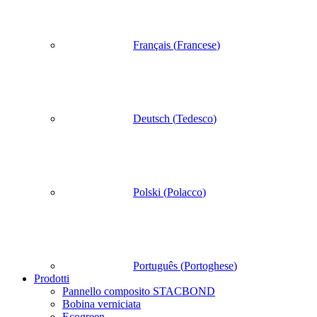
Français
(
Francese
)
Deutsch
(
Tedesco
)
Polski
(
Polacco
)
Português
(
Portoghese
)
Prodotti
Pannello composito STACBOND
Bobina verniciata
Ecogreen