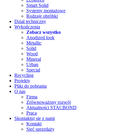
Smart Solid
Systemy montażowe
Rodzaje obróbki
Dział techniczny
Wykończenia
Zobacz wszystko
Anodized look
Metallic
Solid
Wood
Mineral
Urban
Special
Recycling
Projekty
Pliki do pobrania
O nas
Firma
Zrównoważony rozwój
Aktualności STACBOND
Praca
Skontaktuj się z nami
Kontakt
Sieć sprzedaży