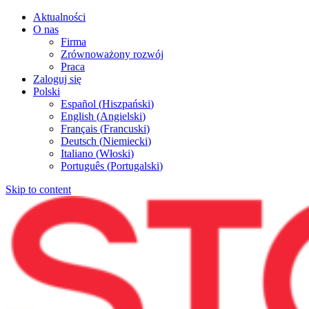
Aktualności
O nas
Firma
Zrównoważony rozwój
Praca
Zaloguj się
Polski
Español
(
Hiszpański
)
English
(
Angielski
)
Français
(
Francuski
)
Deutsch
(
Niemiecki
)
Italiano
(
Włoski
)
Português
(
Portugalski
)
Skip to content