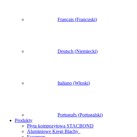
Français
(
Francuski
)
Deutsch
(
Niemiecki
)
Italiano
(
Włoski
)
Português
(
Portugalski
)
Produkty
Płyta kompozytowa STACBOND
Aluminiowe Kregi Blachy
Ecogreen