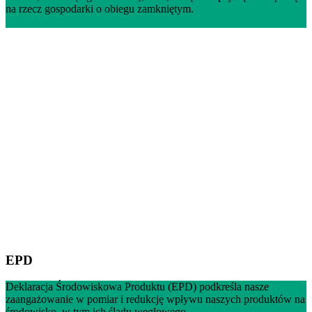
na rzecz gospodarki o obiegu zamkniętym.
EPD
Deklaracja Środowiskowa Produktu (EPD) podkreśla nasze
zaangażowanie w pomiar i redukcję wpływu naszych produktów na
środowisko, w tym ich śladu węglowego.