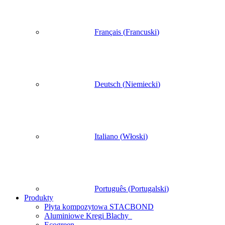
Français
(
Francuski
)
Deutsch
(
Niemiecki
)
Italiano
(
Włoski
)
Português
(
Portugalski
)
Produkty
Płyta kompozytowa STACBOND
Aluminiowe Kregi Blachy
Ecogreen