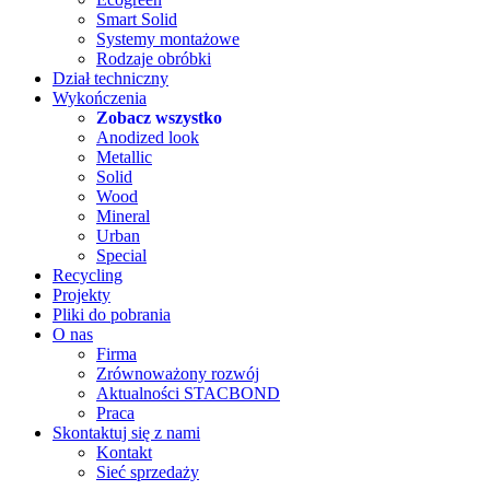
Smart Solid
Systemy montażowe
Rodzaje obróbki
Dział techniczny
Wykończenia
Zobacz wszystko
Anodized look
Metallic
Solid
Wood
Mineral
Urban
Special
Recycling
Projekty
Pliki do pobrania
O nas
Firma
Zrównoważony rozwój
Aktualności STACBOND
Praca
Skontaktuj się z nami
Kontakt
Sieć sprzedaży