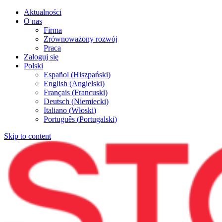
Aktualności
O nas
Firma
Zrównoważony rozwój
Praca
Zaloguj się
Polski
Español
(
Hiszpański
)
English
(
Angielski
)
Français
(
Francuski
)
Deutsch
(
Niemiecki
)
Italiano
(
Włoski
)
Português
(
Portugalski
)
Skip to content