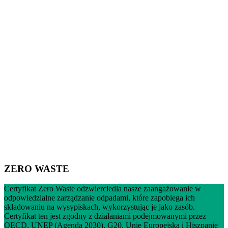
ZERO WASTE
Certyfikat Zero Waste odzwierciedla nasze zaangażowanie w
odpowiedzialne zarządzanie odpadami, które zapobiega ich
składowaniu na wysypiskach, wykorzystując je jako zasób.
Certyfikat ten jest zgodny z działaniami podejmowanymi przez
OECD, UNEP (Agenda 2030), G20, Unię Europejską i Hiszpanię