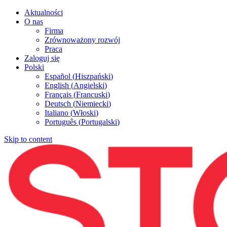
Aktualności
O nas
Firma
Zrównoważony rozwój
Praca
Zaloguj się
Polski
Español
(
Hiszpański
)
English
(
Angielski
)
Français
(
Francuski
)
Deutsch
(
Niemiecki
)
Italiano
(
Włoski
)
Português
(
Portugalski
)
Skip to content