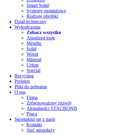
Smart Solid
Systemy montażowe
Rodzaje obróbki
Dział techniczny
Wykończenia
Zobacz wszystko
Anodized look
Metallic
Solid
Wood
Mineral
Urban
Special
Recycling
Projekty
Pliki do pobrania
O nas
Firma
Zrównoważony rozwój
Aktualności STACBOND
Praca
Skontaktuj się z nami
Kontakt
Sieć sprzedaży