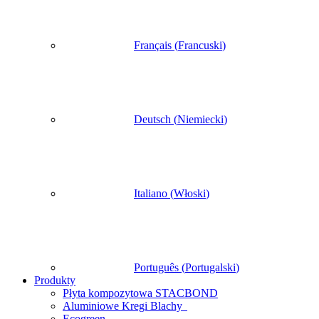
Français
(
Francuski
)
Deutsch
(
Niemiecki
)
Italiano
(
Włoski
)
Português
(
Portugalski
)
Produkty
Płyta kompozytowa STACBOND
Aluminiowe Kregi Blachy
Ecogreen