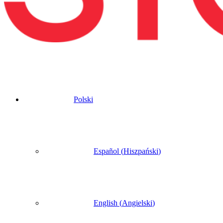
Polski
Español
(
Hiszpański
)
English
(
Angielski
)