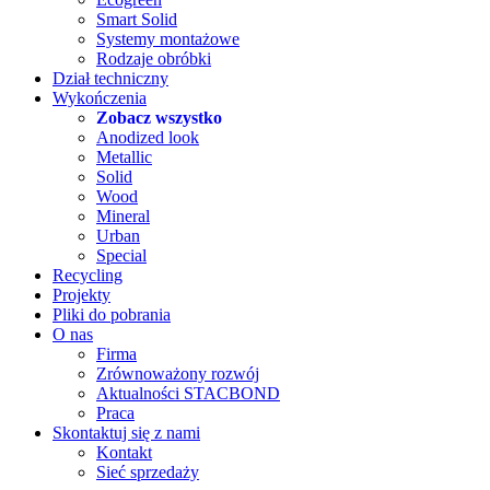
Smart Solid
Systemy montażowe
Rodzaje obróbki
Dział techniczny
Wykończenia
Zobacz wszystko
Anodized look
Metallic
Solid
Wood
Mineral
Urban
Special
Recycling
Projekty
Pliki do pobrania
O nas
Firma
Zrównoważony rozwój
Aktualności STACBOND
Praca
Skontaktuj się z nami
Kontakt
Sieć sprzedaży