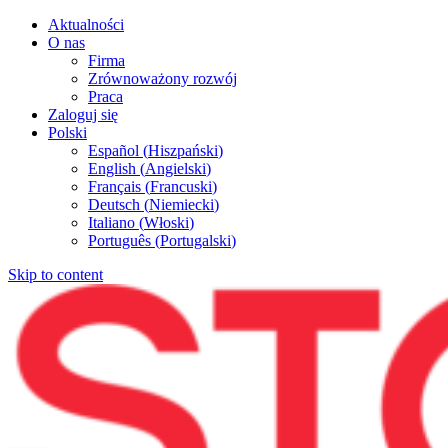
Aktualności
O nas
Firma
Zrównoważony rozwój
Praca
Zaloguj się
Polski
Español
(
Hiszpański
)
English
(
Angielski
)
Français
(
Francuski
)
Deutsch
(
Niemiecki
)
Italiano
(
Włoski
)
Português
(
Portugalski
)
Skip to content