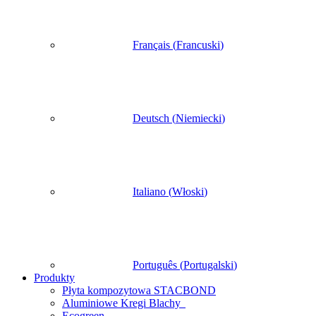
Français
(
Francuski
)
Deutsch
(
Niemiecki
)
Italiano
(
Włoski
)
Português
(
Portugalski
)
Produkty
Płyta kompozytowa STACBOND
Aluminiowe Kregi Blachy
Ecogreen