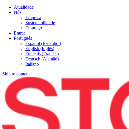
Atualidade
Nós
Empresa
Sustentabilidade
Emprego
Entrar
Português
Español
(
Espanhol
)
English
(
Inglês
)
Français
(
Francês
)
Deutsch
(
Alemão
)
Italiano
Skip to content