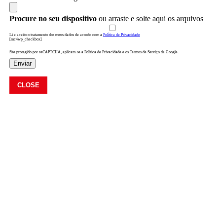
Procure no seu dispositivo
ou arraste e solte aqui os arquivos
Li e aceito o tratamento dos meus dados de acordo com a
Política de Privacidade
[mc4wp_checkbox]
Site protegido por reCAPTCHA, aplicam-se a Política de Privacidade e os Termos de Serviço da Google.
Enviar
CLOSE