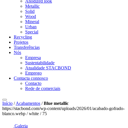
Anodized look
Metallic
Solid
Wood
Mineral
Urban
Special
Recycling
Projetos
Transferências
Nós
Empresa
Sustentabilidade
Atualidade STACBOND
Emprego
Contacta connosco
Contacto
Rede de comerciais
Início
/
Acabamentos
/
Blue metallic
https://stacbond.com/wp-content/uploads/2026/01/acabado-gofrado-
blanco.webp / white / 75
Galeria