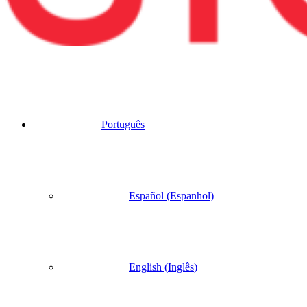
Português
Español
(
Espanhol
)
English
(
Inglês
)