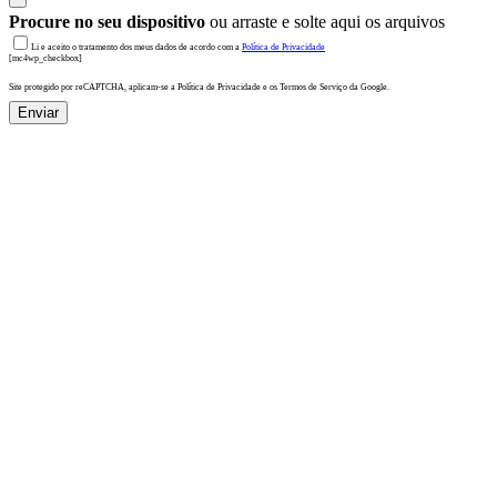
Procure no seu dispositivo
ou arraste e solte aqui os arquivos
Li e aceito o tratamento dos meus dados de acordo com a
Política de Privacidade
[mc4wp_checkbox]
Site protegido por reCAPTCHA, aplicam-se a Política de Privacidade e os Termos de Serviço da Google.
Enviar