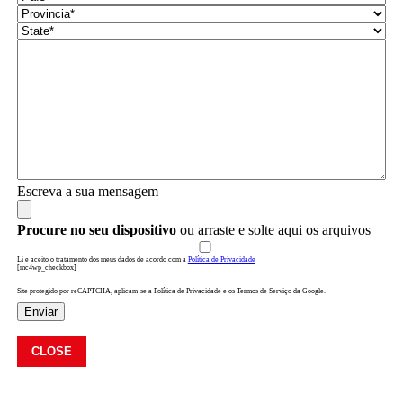
Escreva a sua mensagem
Procure no seu dispositivo
ou arraste e solte aqui os arquivos
Li e aceito o tratamento dos meus dados de acordo com a
Política de Privacidade
[mc4wp_checkbox]
Site protegido por reCAPTCHA, aplicam-se a Política de Privacidade e os Termos de Serviço da Google.
Enviar
CLOSE