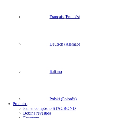
Français
(
Francês
)
Deutsch
(
Alemão
)
Italiano
Polski
(
Polonês
)
Produtos
Painel compósito STACBOND
Bobina revestida
Ecogreen