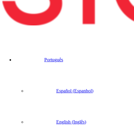
Português
Español
(
Espanhol
)
English
(
Inglês
)