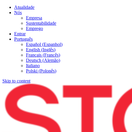
Atualidade
Nós
Empresa
Sustentabilidade
Emprego
Entrar
Português
Español
(
Espanhol
)
English
(
Inglês
)
Français
(
Francês
)
Deutsch
(
Alemão
)
Italiano
Polski
(
Polonês
)
Skip to content