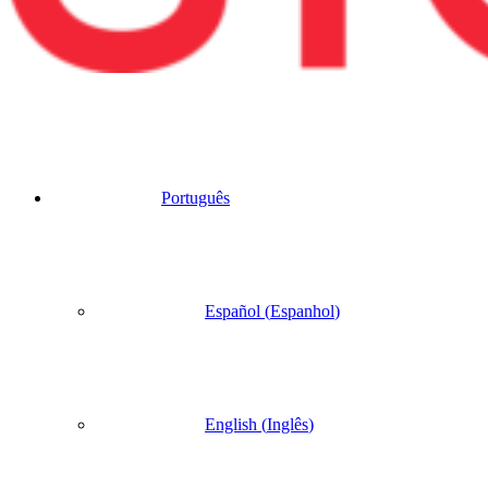
Português
Español
(
Espanhol
)
English
(
Inglês
)