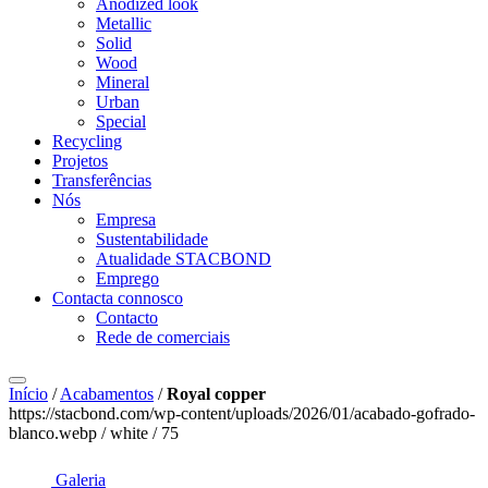
Anodized look
Metallic
Solid
Wood
Mineral
Urban
Special
Recycling
Projetos
Transferências
Nós
Empresa
Sustentabilidade
Atualidade STACBOND
Emprego
Contacta connosco
Contacto
Rede de comerciais
Início
/
Acabamentos
/
Royal copper
https://stacbond.com/wp-content/uploads/2026/01/acabado-gofrado-
blanco.webp / white / 75
Galeria