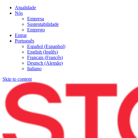
Atualidade
Nós
Empresa
Sustentabilidade
Emprego
Entrar
Português
Español
(
Espanhol
)
English
(
Inglês
)
Français
(
Francês
)
Deutsch
(
Alemão
)
Italiano
Skip to content