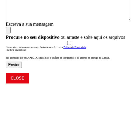
Escreva a sua mensagem
Procure no seu dispositivo
ou arraste e solte aqui os arquivos
Li e aceito o tratamento dos meus dados de acordo com a
Política de Privacidade
[mc4wp_checkbox]
Site protegido por reCAPTCHA, aplicam-se a Política de Privacidade e os Termos de Serviço da Google.
Enviar
CLOSE