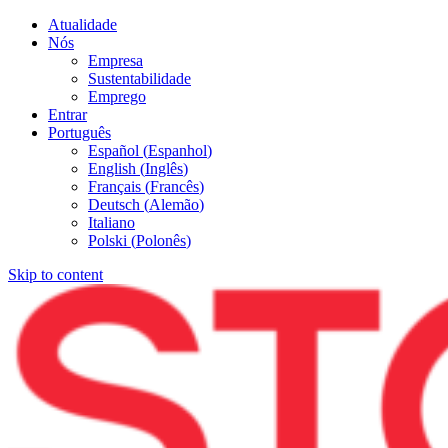
Atualidade
Nós
Empresa
Sustentabilidade
Emprego
Entrar
Português
Español
(
Espanhol
)
English
(
Inglês
)
Français
(
Francês
)
Deutsch
(
Alemão
)
Italiano
Polski
(
Polonês
)
Skip to content