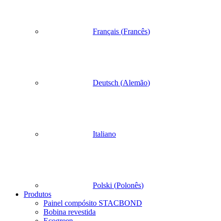
Français
(
Francês
)
Deutsch
(
Alemão
)
Italiano
Polski
(
Polonês
)
Produtos
Painel compósito STACBOND
Bobina revestida
Ecogreen