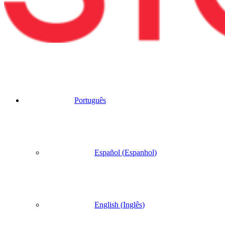
Português
Español
(
Espanhol
)
English
(
Inglês
)