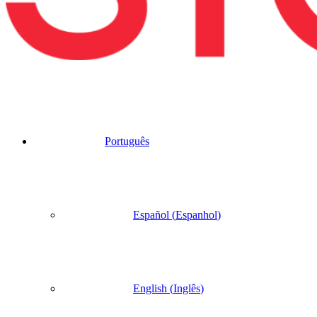
Português
Español
(
Espanhol
)
English
(
Inglês
)