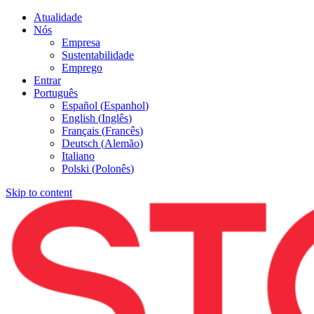
Atualidade
Nós
Empresa
Sustentabilidade
Emprego
Entrar
Português
Español
(
Espanhol
)
English
(
Inglês
)
Français
(
Francês
)
Deutsch
(
Alemão
)
Italiano
Polski
(
Polonês
)
Skip to content