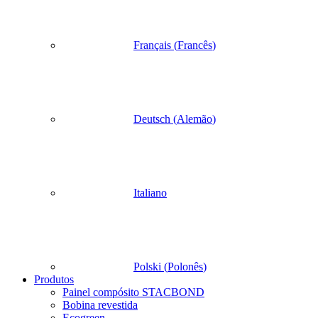
Français
(
Francês
)
Deutsch
(
Alemão
)
Italiano
Polski
(
Polonês
)
Produtos
Painel compósito STACBOND
Bobina revestida
Ecogreen