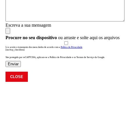
Escreva a sua mensagem
Procure no seu dispositivo
ou arraste e solte aqui os arquivos
Li e aceito o tratamento dos meus dados de acordo com a
Política de Privacidade
[mc4wp_checkbox]
Site protegido por reCAPTCHA, aplicam-se a Política de Privacidade e os Termos de Serviço da Google.
Enviar
CLOSE