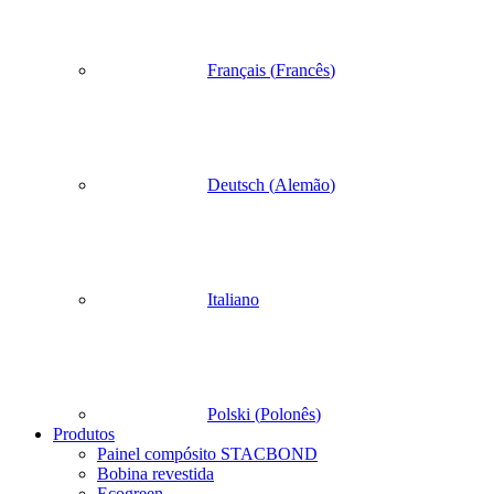
Français
(
Francês
)
Deutsch
(
Alemão
)
Italiano
Polski
(
Polonês
)
Produtos
Painel compósito STACBOND
Bobina revestida
Ecogreen