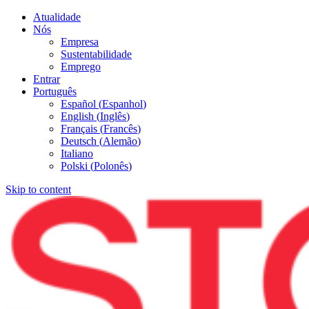
Atualidade
Nós
Empresa
Sustentabilidade
Emprego
Entrar
Português
Español
(
Espanhol
)
English
(
Inglês
)
Français
(
Francês
)
Deutsch
(
Alemão
)
Italiano
Polski
(
Polonês
)
Skip to content