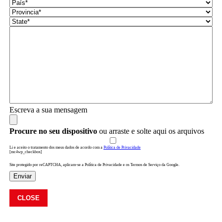
Escreva a sua mensagem
Procure no seu dispositivo
ou arraste e solte aqui os arquivos
Li e aceito o tratamento dos meus dados de acordo com a
Política de Privacidade
[mc4wp_checkbox]
Site protegido por reCAPTCHA, aplicam-se a Política de Privacidade e os Termos de Serviço da Google.
Enviar
CLOSE