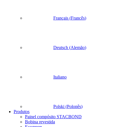
Français
(
Francês
)
Deutsch
(
Alemão
)
Italiano
Polski
(
Polonês
)
Produtos
Painel compósito STACBOND
Bobina revestida
Ecogreen