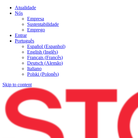
Atualidade
Nós
Empresa
Sustentabilidade
Emprego
Entrar
Português
Español
(
Espanhol
)
English
(
Inglês
)
Français
(
Francês
)
Deutsch
(
Alemão
)
Italiano
Polski
(
Polonês
)
Skip to content