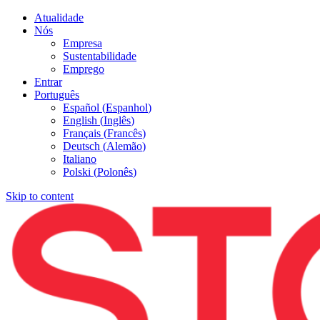
Atualidade
Nós
Empresa
Sustentabilidade
Emprego
Entrar
Português
Español
(
Espanhol
)
English
(
Inglês
)
Français
(
Francês
)
Deutsch
(
Alemão
)
Italiano
Polski
(
Polonês
)
Skip to content