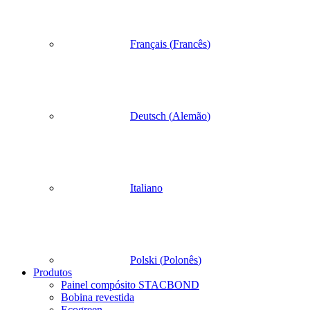
Français
(
Francês
)
Deutsch
(
Alemão
)
Italiano
Polski
(
Polonês
)
Produtos
Painel compósito STACBOND
Bobina revestida
Ecogreen