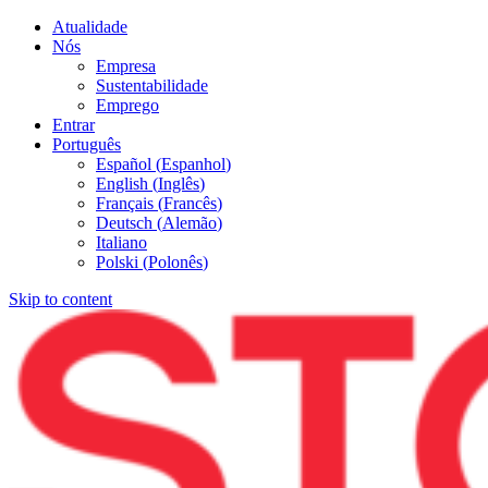
Atualidade
Nós
Empresa
Sustentabilidade
Emprego
Entrar
Português
Español
(
Espanhol
)
English
(
Inglês
)
Français
(
Francês
)
Deutsch
(
Alemão
)
Italiano
Polski
(
Polonês
)
Skip to content