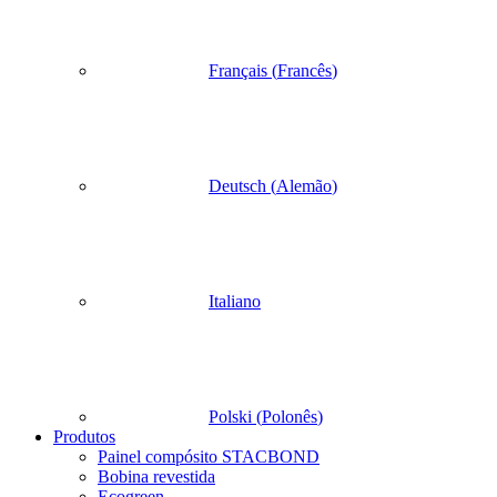
Français
(
Francês
)
Deutsch
(
Alemão
)
Italiano
Polski
(
Polonês
)
Produtos
Painel compósito STACBOND
Bobina revestida
Ecogreen