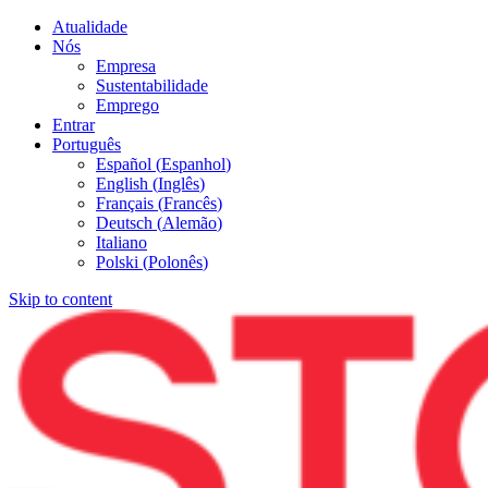
Atualidade
Nós
Empresa
Sustentabilidade
Emprego
Entrar
Português
Español
(
Espanhol
)
English
(
Inglês
)
Français
(
Francês
)
Deutsch
(
Alemão
)
Italiano
Polski
(
Polonês
)
Skip to content