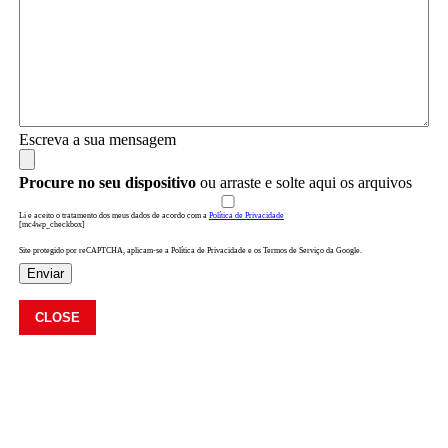
Escreva a sua mensagem
Procure no seu dispositivo
ou arraste e solte aqui os arquivos
Li e aceito o tratamento dos meus dados de acordo com a
Política de Privacidade
[mc4wp_checkbox]
Site protegido por reCAPTCHA, aplicam-se a Política de Privacidade e os Termos de Serviço da Google.
Enviar
CLOSE