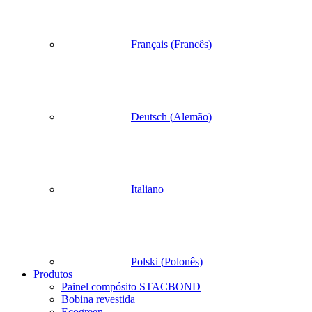
Français
(
Francês
)
Deutsch
(
Alemão
)
Italiano
Polski
(
Polonês
)
Produtos
Painel compósito STACBOND
Bobina revestida
Ecogreen