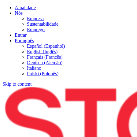
Atualidade
Nós
Empresa
Sustentabilidade
Emprego
Entrar
Português
Español
(
Espanhol
)
English
(
Inglês
)
Français
(
Francês
)
Deutsch
(
Alemão
)
Italiano
Polski
(
Polonês
)
Skip to content