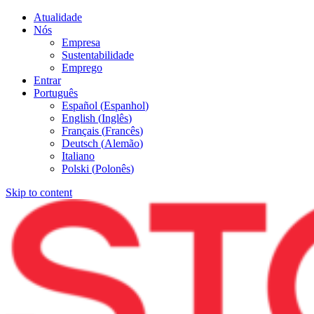
Atualidade
Nós
Empresa
Sustentabilidade
Emprego
Entrar
Português
Español
(
Espanhol
)
English
(
Inglês
)
Français
(
Francês
)
Deutsch
(
Alemão
)
Italiano
Polski
(
Polonês
)
Skip to content