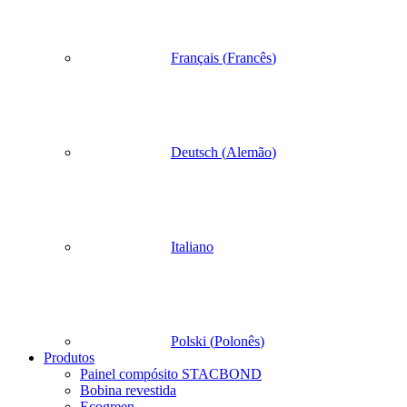
Français
(
Francês
)
Deutsch
(
Alemão
)
Italiano
Polski
(
Polonês
)
Produtos
Painel compósito STACBOND
Bobina revestida
Ecogreen