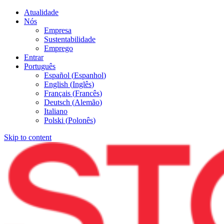
Atualidade
Nós
Empresa
Sustentabilidade
Emprego
Entrar
Português
Español
(
Espanhol
)
English
(
Inglês
)
Français
(
Francês
)
Deutsch
(
Alemão
)
Italiano
Polski
(
Polonês
)
Skip to content