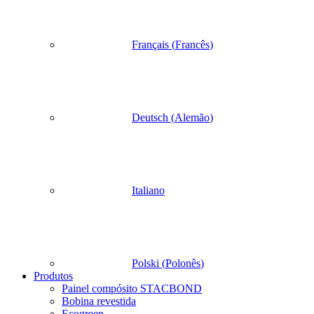
Français
(
Francês
)
Deutsch
(
Alemão
)
Italiano
Polski
(
Polonês
)
Produtos
Painel compósito STACBOND
Bobina revestida
Ecogreen