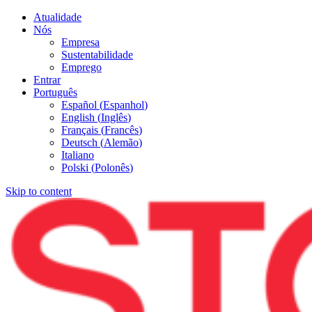
Atualidade
Nós
Empresa
Sustentabilidade
Emprego
Entrar
Português
Español
(
Espanhol
)
English
(
Inglês
)
Français
(
Francês
)
Deutsch
(
Alemão
)
Italiano
Polski
(
Polonês
)
Skip to content