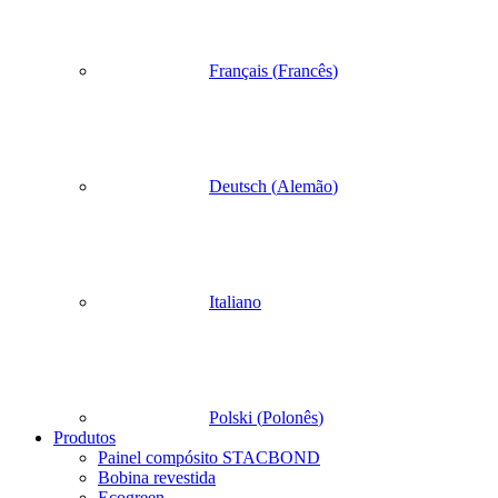
Français
(
Francês
)
Deutsch
(
Alemão
)
Italiano
Polski
(
Polonês
)
Produtos
Painel compósito STACBOND
Bobina revestida
Ecogreen