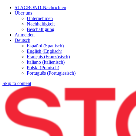
STACBOND-Nachrichten
Über uns
Unternehmen
Nachhaltigkeit
Beschäftigung
Anmelden
Deutsch
Español
(
Spanisch
)
English
(
Englisch
)
Français
(
Französisch
)
Italiano
(
Italienisch
)
Polski
(
Polnisch
)
Português
(
Portugiesisch
)
Skip to content