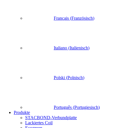
Français
(
Französisch
)
Italiano
(
Italienisch
)
Polski
(
Polnisch
)
Português
(
Portugiesisch
)
Produkte
STACBOND-Verbundplatte
Lackiertes Coil
Ecogreen