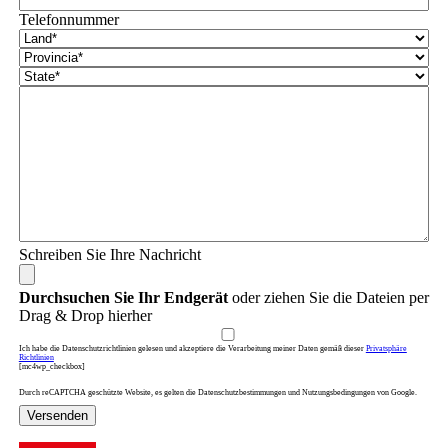
Telefonnummer
Schreiben Sie Ihre Nachricht
Durchsuchen Sie Ihr Endgerät
oder ziehen Sie die Dateien per
Drag & Drop hierher
Ich habe die Datenschutzrichtlinien gelesen und akzeptiere die Verarbeitung meiner Daten gemäß dieser
Privatsphäre
Richtlinien
[mc4wp_checkbox]
Durch reCAPTCHA geschützte Website, es gelten die Datenschutzbestimmungen und Nutzungsbedingungen von Google.
Versenden