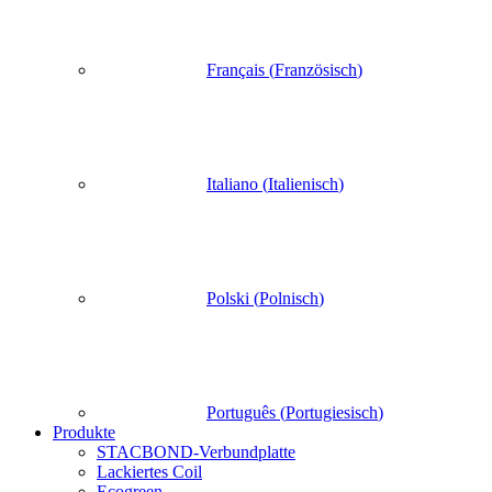
Français
(
Französisch
)
Italiano
(
Italienisch
)
Polski
(
Polnisch
)
Português
(
Portugiesisch
)
Produkte
STACBOND-Verbundplatte
Lackiertes Coil
Ecogreen