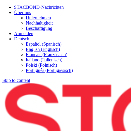
STACBOND-Nachrichten
Über uns
Unternehmen
Nachhaltigkeit
Beschäftigung
Anmelden
Deutsch
Español
(
Spanisch
)
English
(
Englisch
)
Français
(
Französisch
)
Italiano
(
Italienisch
)
Polski
(
Polnisch
)
Português
(
Portugiesisch
)
Skip to content