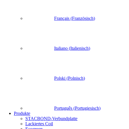
Français
(
Französisch
)
Italiano
(
Italienisch
)
Polski
(
Polnisch
)
Português
(
Portugiesisch
)
Produkte
STACBOND-Verbundplatte
Lackiertes Coil
Ecogreen