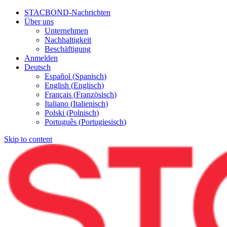
STACBOND-Nachrichten
Über uns
Unternehmen
Nachhaltigkeit
Beschäftigung
Anmelden
Deutsch
Español
(
Spanisch
)
English
(
Englisch
)
Français
(
Französisch
)
Italiano
(
Italienisch
)
Polski
(
Polnisch
)
Português
(
Portugiesisch
)
Skip to content