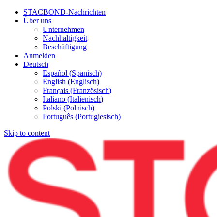
STACBOND-Nachrichten
Über uns
Unternehmen
Nachhaltigkeit
Beschäftigung
Anmelden
Deutsch
Español
(
Spanisch
)
English
(
Englisch
)
Français
(
Französisch
)
Italiano
(
Italienisch
)
Polski
(
Polnisch
)
Português
(
Portugiesisch
)
Skip to content