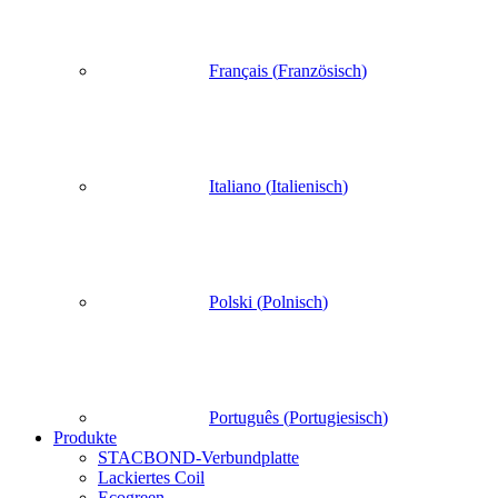
Français
(
Französisch
)
Italiano
(
Italienisch
)
Polski
(
Polnisch
)
Português
(
Portugiesisch
)
Produkte
STACBOND-Verbundplatte
Lackiertes Coil
Ecogreen