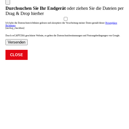
Durchsuchen Sie Ihr Endgerät
oder ziehen Sie die Dateien per
Drag & Drop hierher
Ich habe die Datenschutzrichtlinien gelesen und akzeptiere die Verarbeitung meiner Daten gemäß dieser
Privatsphäre
Richtlinien
[mc4wp_checkbox]
Durch reCAPTCHA geschützte Website, es gelten die Datenschutzbestimmungen und Nutzungsbedingungen von Google.
Versenden
CLOSE