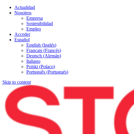
Actualidad
Nosotros
Empresa
Sostenibilidad
Empleo
Acceder
Español
English
(
Inglés
)
Français
(
Francés
)
Deutsch
(
Alemán
)
Italiano
Polski
(
Polaco
)
Português
(
Portugués
)
Skip to content