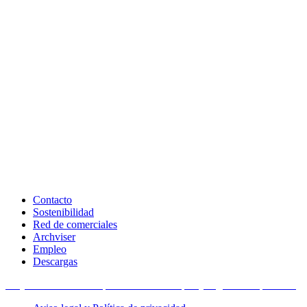
Contacto
Sostenibilidad
Red de comerciales
Archviser
Empleo
Descargas
Proyectos financiados por la Unión Europea y organismos públicos