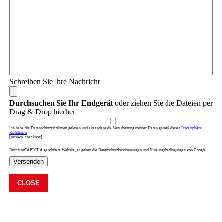
Schreiben Sie Ihre Nachricht
Durchsuchen Sie Ihr Endgerät
oder ziehen Sie die Dateien per
Drag & Drop hierher
Ich habe die Datenschutzrichtlinien gelesen und akzeptiere die Verarbeitung meiner Daten gemäß dieser
Privatsphäre
Richtlinien
[mc4wp_checkbox]
Durch reCAPTCHA geschützte Website, es gelten die Datenschutzbestimmungen und Nutzungsbedingungen von Google.
Versenden
CLOSE