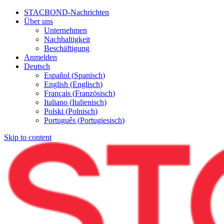
STACBOND-Nachrichten
Über uns
Unternehmen
Nachhaltigkeit
Beschäftigung
Anmelden
Deutsch
Español
(
Spanisch
)
English
(
Englisch
)
Français
(
Französisch
)
Italiano
(
Italienisch
)
Polski
(
Polnisch
)
Português
(
Portugiesisch
)
Skip to content