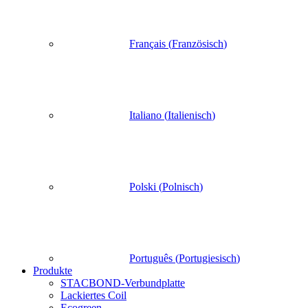
Français
(
Französisch
)
Italiano
(
Italienisch
)
Polski
(
Polnisch
)
Português
(
Portugiesisch
)
Produkte
STACBOND-Verbundplatte
Lackiertes Coil
Ecogreen