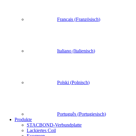
Français
(
Französisch
)
Italiano
(
Italienisch
)
Polski
(
Polnisch
)
Português
(
Portugiesisch
)
Produkte
STACBOND-Verbundplatte
Lackiertes Coil
Ecogreen