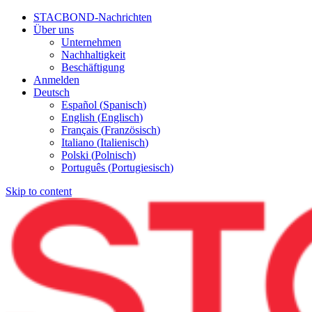
STACBOND-Nachrichten
Über uns
Unternehmen
Nachhaltigkeit
Beschäftigung
Anmelden
Deutsch
Español
(
Spanisch
)
English
(
Englisch
)
Français
(
Französisch
)
Italiano
(
Italienisch
)
Polski
(
Polnisch
)
Português
(
Portugiesisch
)
Skip to content