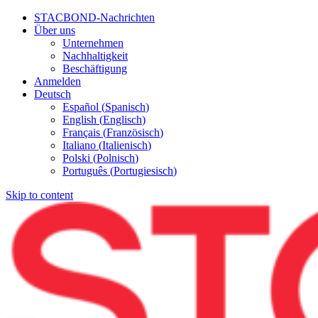
STACBOND-Nachrichten
Über uns
Unternehmen
Nachhaltigkeit
Beschäftigung
Anmelden
Deutsch
Español
(
Spanisch
)
English
(
Englisch
)
Français
(
Französisch
)
Italiano
(
Italienisch
)
Polski
(
Polnisch
)
Português
(
Portugiesisch
)
Skip to content