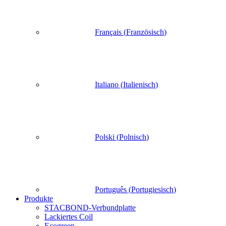
Français
(
Französisch
)
Italiano
(
Italienisch
)
Polski
(
Polnisch
)
Português
(
Portugiesisch
)
Produkte
STACBOND-Verbundplatte
Lackiertes Coil
Ecogreen