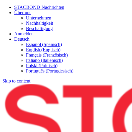
STACBOND-Nachrichten
Über uns
Unternehmen
Nachhaltigkeit
Beschäftigung
Anmelden
Deutsch
Español
(
Spanisch
)
English
(
Englisch
)
Français
(
Französisch
)
Italiano
(
Italienisch
)
Polski
(
Polnisch
)
Português
(
Portugiesisch
)
Skip to content