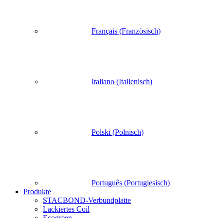
Français
(
Französisch
)
Italiano
(
Italienisch
)
Polski
(
Polnisch
)
Português
(
Portugiesisch
)
Produkte
STACBOND-Verbundplatte
Lackiertes Coil
Ecogreen