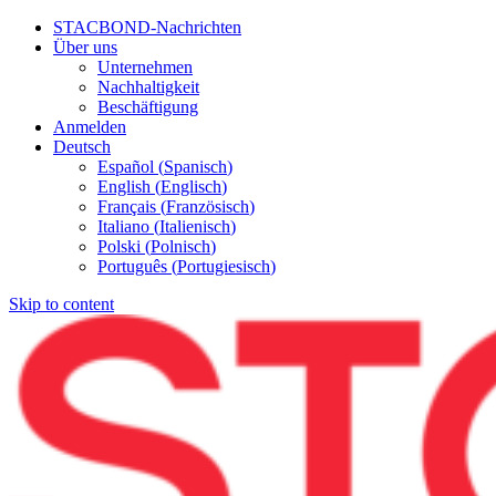
STACBOND-Nachrichten
Über uns
Unternehmen
Nachhaltigkeit
Beschäftigung
Anmelden
Deutsch
Español
(
Spanisch
)
English
(
Englisch
)
Français
(
Französisch
)
Italiano
(
Italienisch
)
Polski
(
Polnisch
)
Português
(
Portugiesisch
)
Skip to content