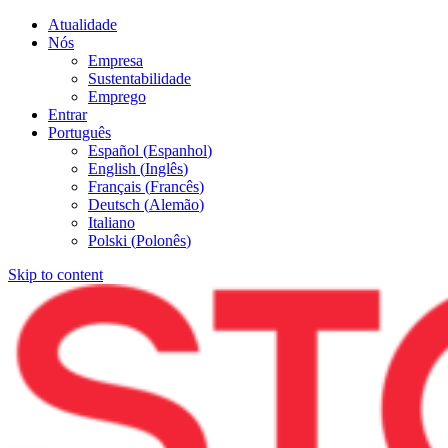
Atualidade
Nós
Empresa
Sustentabilidade
Emprego
Entrar
Português
Español
(
Espanhol
)
English
(
Inglês
)
Français
(
Francês
)
Deutsch
(
Alemão
)
Italiano
Polski
(
Polonês
)
Skip to content