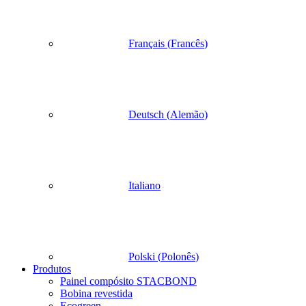
Français
(
Francês
)
Deutsch
(
Alemão
)
Italiano
Polski
(
Polonês
)
Produtos
Painel compósito STACBOND
Bobina revestida
Ecogreen