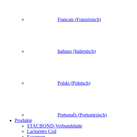
Français
(
Französisch
)
Italiano
(
Italienisch
)
Polski
(
Polnisch
)
Português
(
Portugiesisch
)
Produkte
STACBOND-Verbundplatte
Lackiertes Coil
Ecogreen