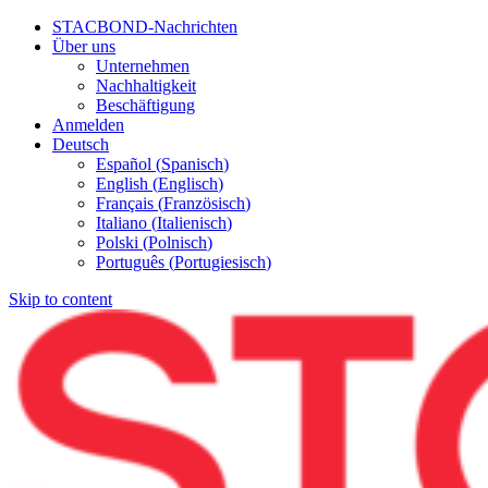
STACBOND-Nachrichten
Über uns
Unternehmen
Nachhaltigkeit
Beschäftigung
Anmelden
Deutsch
Español
(
Spanisch
)
English
(
Englisch
)
Français
(
Französisch
)
Italiano
(
Italienisch
)
Polski
(
Polnisch
)
Português
(
Portugiesisch
)
Skip to content