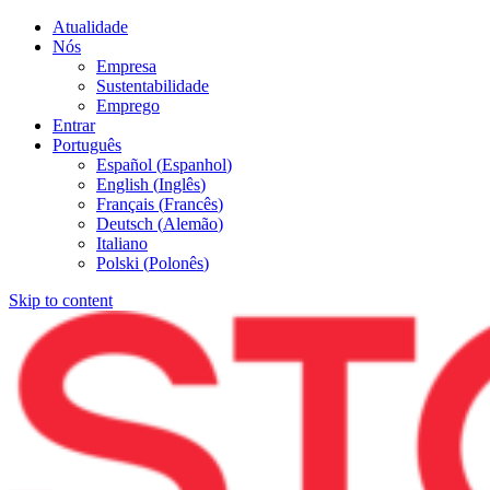
Atualidade
Nós
Empresa
Sustentabilidade
Emprego
Entrar
Português
Español
(
Espanhol
)
English
(
Inglês
)
Français
(
Francês
)
Deutsch
(
Alemão
)
Italiano
Polski
(
Polonês
)
Skip to content