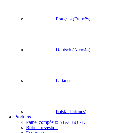
Français
(
Francês
)
Deutsch
(
Alemão
)
Italiano
Polski
(
Polonês
)
Produtos
Painel compósito STACBOND
Bobina revestida
Ecogreen