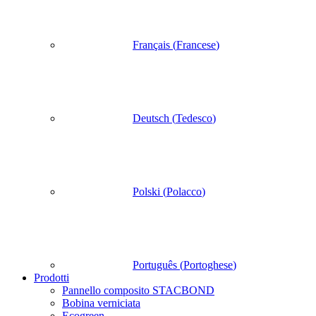
Français
(
Francese
)
Deutsch
(
Tedesco
)
Polski
(
Polacco
)
Português
(
Portoghese
)
Prodotti
Pannello composito STACBOND
Bobina verniciata
Ecogreen