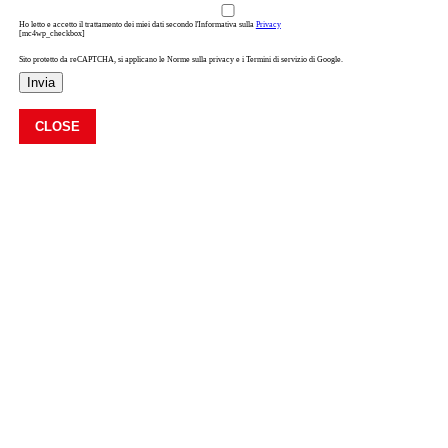
Ho letto e accetto il trattamento dei miei dati secondo l'Informativa sulla
Privacy
[mc4wp_checkbox]
Sito protetto da reCAPTCHA, si applicano le Norme sulla privacy e i Termini di servizio di Google.
Invia
CLOSE