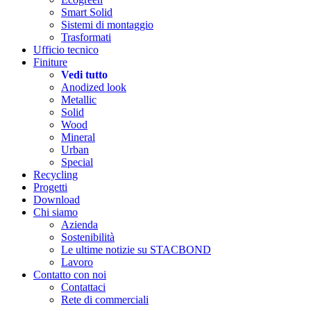
Smart Solid
Sistemi di montaggio
Trasformati
Ufficio tecnico
Finiture
Vedi tutto
Anodized look
Metallic
Solid
Wood
Mineral
Urban
Special
Recycling
Progetti
Download
Chi siamo
Azienda
Sostenibilità
Le ultime notizie su STACBOND
Lavoro
Contatto con noi
Contattaci
Rete di commerciali