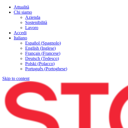
Attualità
Chi siamo
Azienda
Sostenibilità
Lavoro
Accedi
Italiano
Español
(
Spagnolo
)
English
(
Inglese
)
Français
(
Francese
)
Deutsch
(
Tedesco
)
Polski
(
Polacco
)
Português
(
Portoghese
)
Skip to content