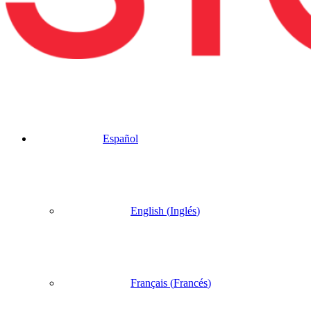
Español
English
(
Inglés
)
Français
(
Francés
)