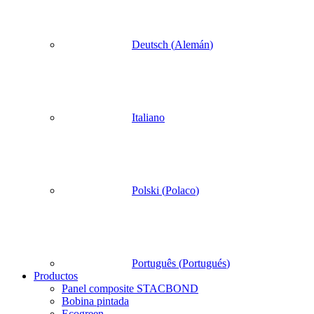
Deutsch
(
Alemán
)
Italiano
Polski
(
Polaco
)
Português
(
Portugués
)
Productos
Panel composite STACBOND
Bobina pintada
Ecogreen