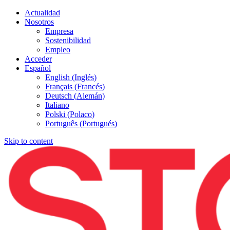
Actualidad
Nosotros
Empresa
Sostenibilidad
Empleo
Acceder
Español
English
(
Inglés
)
Français
(
Francés
)
Deutsch
(
Alemán
)
Italiano
Polski
(
Polaco
)
Português
(
Portugués
)
Skip to content