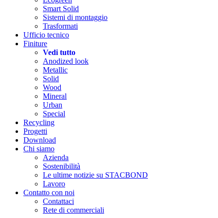
Smart Solid
Sistemi di montaggio
Trasformati
Ufficio tecnico
Finiture
Vedi tutto
Anodized look
Metallic
Solid
Wood
Mineral
Urban
Special
Recycling
Progetti
Download
Chi siamo
Azienda
Sostenibilità
Le ultime notizie su STACBOND
Lavoro
Contatto con noi
Contattaci
Rete di commerciali