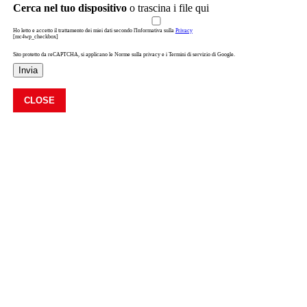
Cerca nel tuo dispositivo
o trascina i file qui
Ho letto e accetto il trattamento dei miei dati secondo l'Informativa sulla
Privacy
[mc4wp_checkbox]
Sito protetto da reCAPTCHA, si applicano le Norme sulla privacy e i Termini di servizio di Google.
Invia
CLOSE