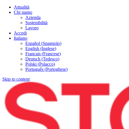
Attualità
Chi siamo
Azienda
Sostenibilità
Lavoro
Accedi
Italiano
Español
(
Spagnolo
)
English
(
Inglese
)
Français
(
Francese
)
Deutsch
(
Tedesco
)
Polski
(
Polacco
)
Português
(
Portoghese
)
Skip to content