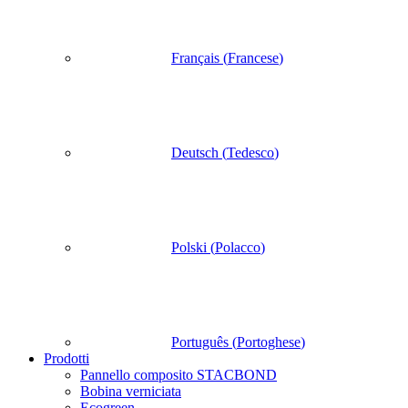
Français
(
Francese
)
Deutsch
(
Tedesco
)
Polski
(
Polacco
)
Português
(
Portoghese
)
Prodotti
Pannello composito STACBOND
Bobina verniciata
Ecogreen