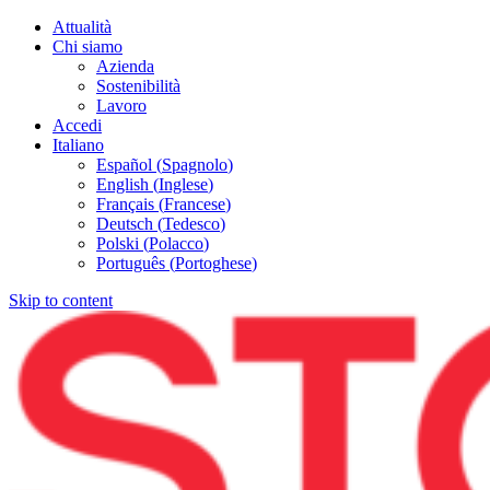
Attualità
Chi siamo
Azienda
Sostenibilità
Lavoro
Accedi
Italiano
Español
(
Spagnolo
)
English
(
Inglese
)
Français
(
Francese
)
Deutsch
(
Tedesco
)
Polski
(
Polacco
)
Português
(
Portoghese
)
Skip to content