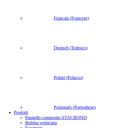
Français
(
Francese
)
Deutsch
(
Tedesco
)
Polski
(
Polacco
)
Português
(
Portoghese
)
Prodotti
Pannello composito STACBOND
Bobina verniciata
Ecogreen