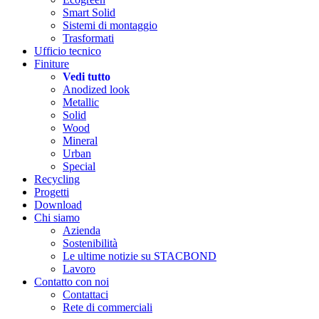
Smart Solid
Sistemi di montaggio
Trasformati
Ufficio tecnico
Finiture
Vedi tutto
Anodized look
Metallic
Solid
Wood
Mineral
Urban
Special
Recycling
Progetti
Download
Chi siamo
Azienda
Sostenibilità
Le ultime notizie su STACBOND
Lavoro
Contatto con noi
Contattaci
Rete di commerciali