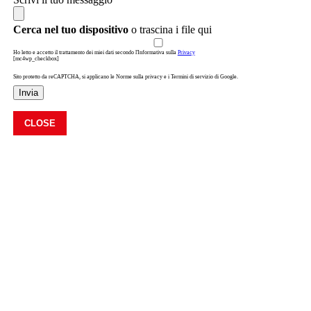
Cerca nel tuo dispositivo
o trascina i file qui
Ho letto e accetto il trattamento dei miei dati secondo l'Informativa sulla
Privacy
[mc4wp_checkbox]
Sito protetto da reCAPTCHA, si applicano le Norme sulla privacy e i Termini di servizio di Google.
Invia
CLOSE