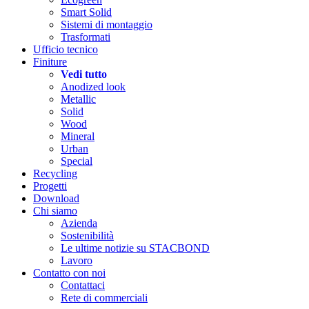
Smart Solid
Sistemi di montaggio
Trasformati
Ufficio tecnico
Finiture
Vedi tutto
Anodized look
Metallic
Solid
Wood
Mineral
Urban
Special
Recycling
Progetti
Download
Chi siamo
Azienda
Sostenibilità
Le ultime notizie su STACBOND
Lavoro
Contatto con noi
Contattaci
Rete di commerciali