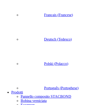
Français
(
Francese
)
Deutsch
(
Tedesco
)
Polski
(
Polacco
)
Português
(
Portoghese
)
Prodotti
Pannello composito STACBOND
Bobina verniciata
Ecogreen