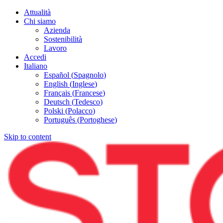
Attualità
Chi siamo
Azienda
Sostenibilità
Lavoro
Accedi
Italiano
Español
(
Spagnolo
)
English
(
Inglese
)
Français
(
Francese
)
Deutsch
(
Tedesco
)
Polski
(
Polacco
)
Português
(
Portoghese
)
Skip to content