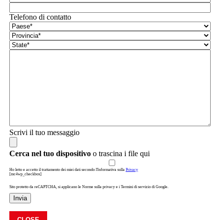
Telefono di contatto
Scrivi il tuo messaggio
Cerca nel tuo dispositivo
o trascina i file qui
Ho letto e accetto il trattamento dei miei dati secondo l'Informativa sulla
Privacy
[mc4wp_checkbox]
Sito protetto da reCAPTCHA, si applicano le Norme sulla privacy e i Termini di servizio di Google.
Invia
CLOSE