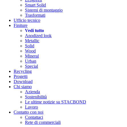
Smart Solid
Sistemi di montaggio
Trasformati
Ufficio tecnico
Finiture
Vedi tutto
Anodized look
Metallic
Solid
Wood
Mineral
Urban
Special
Recycling
Progetti
Download
Chi siamo
Azienda
Sostenibilità
Le ultime notizie su STACBOND
Lavoro
Contatto con noi
Contattaci
Rete di commerciali