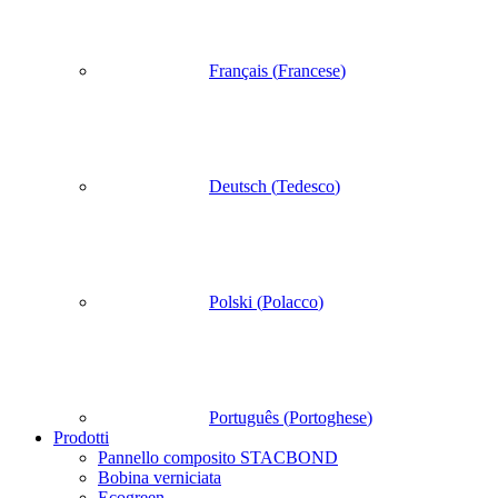
Français
(
Francese
)
Deutsch
(
Tedesco
)
Polski
(
Polacco
)
Português
(
Portoghese
)
Prodotti
Pannello composito STACBOND
Bobina verniciata
Ecogreen