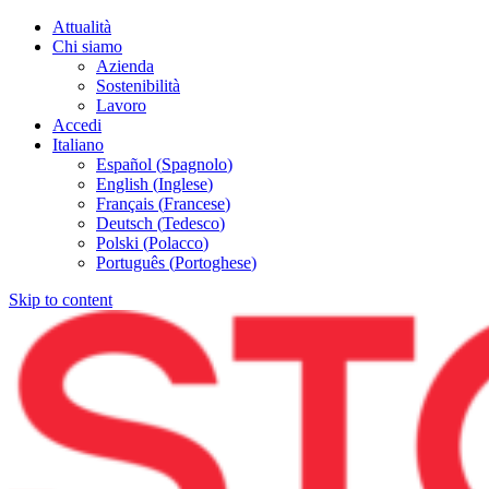
Attualità
Chi siamo
Azienda
Sostenibilità
Lavoro
Accedi
Italiano
Español
(
Spagnolo
)
English
(
Inglese
)
Français
(
Francese
)
Deutsch
(
Tedesco
)
Polski
(
Polacco
)
Português
(
Portoghese
)
Skip to content