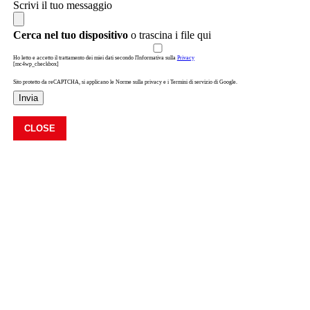
Scrivi il tuo messaggio
Cerca nel tuo dispositivo
o trascina i file qui
Ho letto e accetto il trattamento dei miei dati secondo l'Informativa sulla
Privacy
[mc4wp_checkbox]
Sito protetto da reCAPTCHA, si applicano le Norme sulla privacy e i Termini di servizio di Google.
Invia
CLOSE