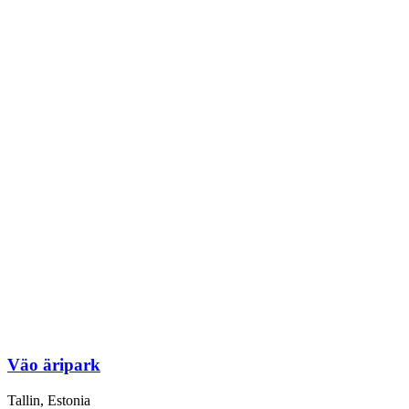
Väo äripark
Tallin, Estonia