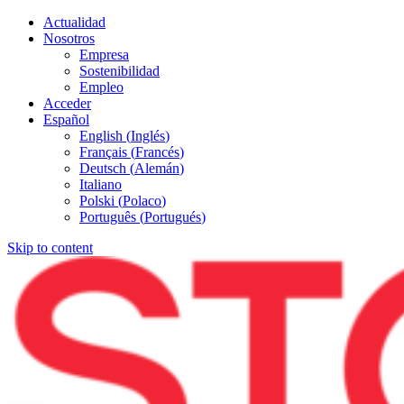
Actualidad
Nosotros
Empresa
Sostenibilidad
Empleo
Acceder
Español
English
(
Inglés
)
Français
(
Francés
)
Deutsch
(
Alemán
)
Italiano
Polski
(
Polaco
)
Português
(
Portugués
)
Skip to content