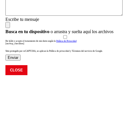
Escribe tu mensaje
Busca en tu dispositivo
o arrastra y suelta aquí los archivos
He leído y acepto el tratamiento de mis datos según la
Política de Privacidad
[mc4wp_checkbox]
Sitio protegido por reCAPTCHA, se aplican la Política de privacidad y Términos del servicio de Google.
Enviar
CLOSE