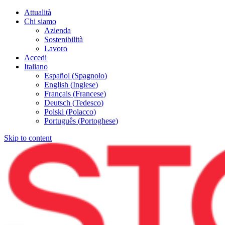
Attualità
Chi siamo
Azienda
Sostenibilità
Lavoro
Accedi
Italiano
Español
(
Spagnolo
)
English
(
Inglese
)
Français
(
Francese
)
Deutsch
(
Tedesco
)
Polski
(
Polacco
)
Português
(
Portoghese
)
Skip to content