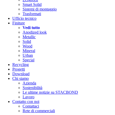
Smart Solid
Sistemi di montaggio
Trasformati
Ufficio tecnico
Finiture
Vedi tutto
Anodized look
Metallic
Solid
Wood
Mineral
Urban
Special
Recycling
Progetti
Download
Chi siamo
Azienda
Sostenibilità
Le ultime notizie su STACBOND
Lavoro
Contatto con noi
Contattaci
Rete di commerciali