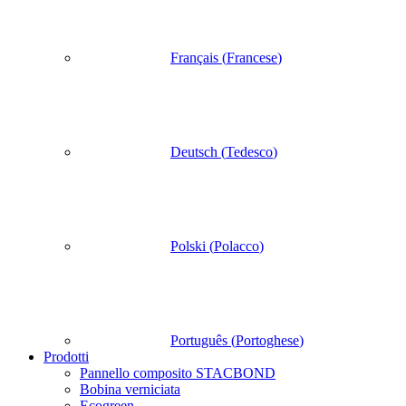
Français
(
Francese
)
Deutsch
(
Tedesco
)
Polski
(
Polacco
)
Português
(
Portoghese
)
Prodotti
Pannello composito STACBOND
Bobina verniciata
Ecogreen