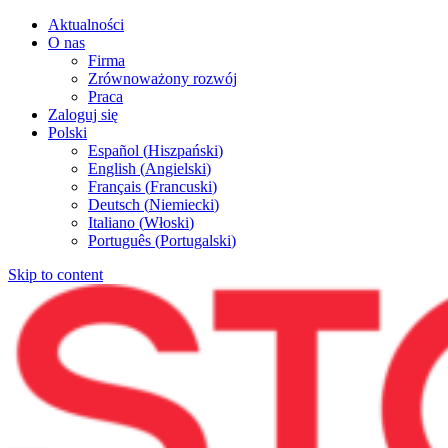
Aktualności
O nas
Firma
Zrównoważony rozwój
Praca
Zaloguj się
Polski
Español
(
Hiszpański
)
English
(
Angielski
)
Français
(
Francuski
)
Deutsch
(
Niemiecki
)
Italiano
(
Włoski
)
Português
(
Portugalski
)
Skip to content