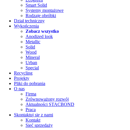
Smart Solid
Systemy montażowe
Rodzaje obróbki
Dział techniczny
Wykończenia
Zobacz wszystko
Anodized look
Metallic
Solid
Wood
Mineral
Urban
Special
Recycling
Projekty
Pliki do pobrania
O nas
Firma
Zrównoważony rozwój
Aktualności STACBOND
Praca
Skontaktuj się z nami
Kontakt
Sieć sprzedaży