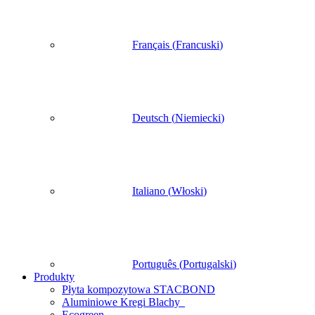
Français
(
Francuski
)
Deutsch
(
Niemiecki
)
Italiano
(
Włoski
)
Português
(
Portugalski
)
Produkty
Płyta kompozytowa STACBOND
Aluminiowe Kregi Blachy
Ecogreen