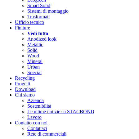
Smart Solid
Sistemi di montaggio
Trasformati
Ufficio tecnico
Finiture
Vedi tutto
Anodized look
Metallic
Solid
Wood
Mineral
Urban
Special
Recycling
Progetti
Download
Chi siamo
Azienda
Sostenibilità
Le ultime notizie su STACBOND
Lavoro
Contatto con noi
Contattaci
Rete di commerciali