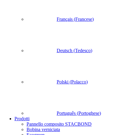
Français
(
Francese
)
Deutsch
(
Tedesco
)
Polski
(
Polacco
)
Português
(
Portoghese
)
Prodotti
Pannello composito STACBOND
Bobina verniciata
Ecogreen