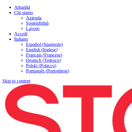
Attualità
Chi siamo
Azienda
Sostenibilità
Lavoro
Accedi
Italiano
Español
(
Spagnolo
)
English
(
Inglese
)
Français
(
Francese
)
Deutsch
(
Tedesco
)
Polski
(
Polacco
)
Português
(
Portoghese
)
Skip to content