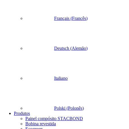
Français
(
Francês
)
Deutsch
(
Alemão
)
Italiano
Polski
(
Polonês
)
Produtos
Painel compósito STACBOND
Bobina revestida
Ecogreen