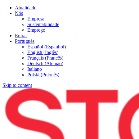
Atualidade
Nós
Empresa
Sustentabilidade
Emprego
Entrar
Português
Español
(
Espanhol
)
English
(
Inglês
)
Français
(
Francês
)
Deutsch
(
Alemão
)
Italiano
Polski
(
Polonês
)
Skip to content