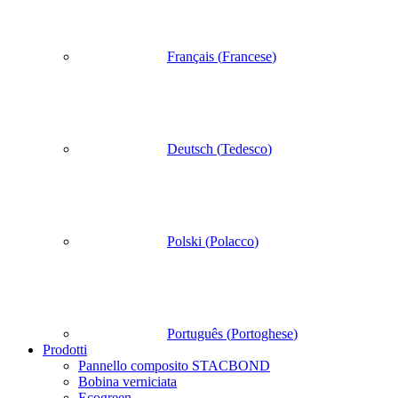
Français
(
Francese
)
Deutsch
(
Tedesco
)
Polski
(
Polacco
)
Português
(
Portoghese
)
Prodotti
Pannello composito STACBOND
Bobina verniciata
Ecogreen