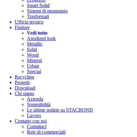
Smart Solid
Sistemi di montaggio
Trasformati
Ufficio tecnico
Finiture
Vedi tutto
Anodized look
Metallic
Solid
Wood
Mineral
Urban
Special
Recycling
Progetti
Download
Chi siamo
Azienda
Sostenibilità
Le ultime notizie su STACBOND
Lavoro
Contatto con noi
Contattaci
Rete di commerciali