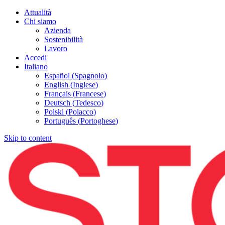
Attualità
Chi siamo
Azienda
Sostenibilità
Lavoro
Accedi
Italiano
Español
(
Spagnolo
)
English
(
Inglese
)
Français
(
Francese
)
Deutsch
(
Tedesco
)
Polski
(
Polacco
)
Português
(
Portoghese
)
Skip to content