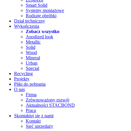
Smart Solid
Systemy montażowe
Rodzaje obróbki
Dział techniczny
Wykończenia
Zobacz wszystko
Anodized look
Metallic
Solid
Wood
Mineral
Urban
Special
Recycling
Projekty
Pliki do pobrania
O nas
Firma
Zrównoważony rozwój
Aktualności STACBOND
Praca
Skontaktuj się z nami
Kontakt
Sieć sprzedaży