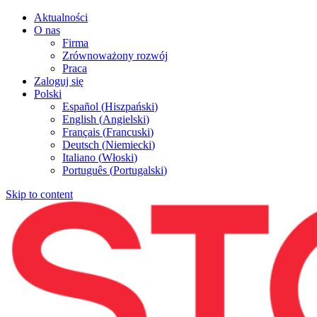
Aktualności
O nas
Firma
Zrównoważony rozwój
Praca
Zaloguj się
Polski
Español
(
Hiszpański
)
English
(
Angielski
)
Français
(
Francuski
)
Deutsch
(
Niemiecki
)
Italiano
(
Włoski
)
Português
(
Portugalski
)
Skip to content