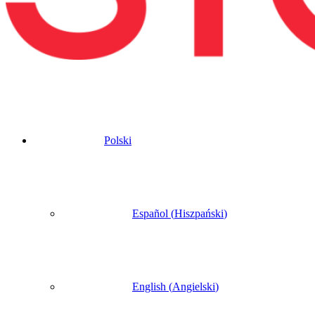
Polski
Español
(
Hiszpański
)
English
(
Angielski
)