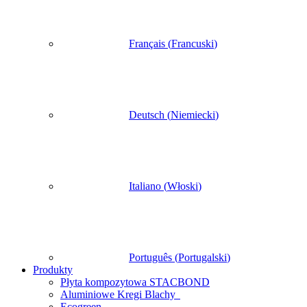
Français
(
Francuski
)
Deutsch
(
Niemiecki
)
Italiano
(
Włoski
)
Português
(
Portugalski
)
Produkty
Płyta kompozytowa STACBOND
Aluminiowe Kregi Blachy
Ecogreen